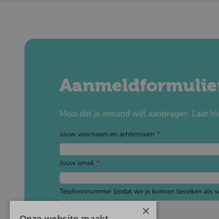
Aanmeldformulier
Mooi dat je iemand wilt aandragen. Laat h
Jouw voornaam en achternaam
Jouw email
Telefoonnummer (zodat we je kunnen bereiken als we
×
Onze website maakt