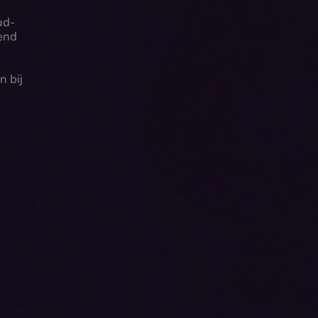
ud-
iend
n bij