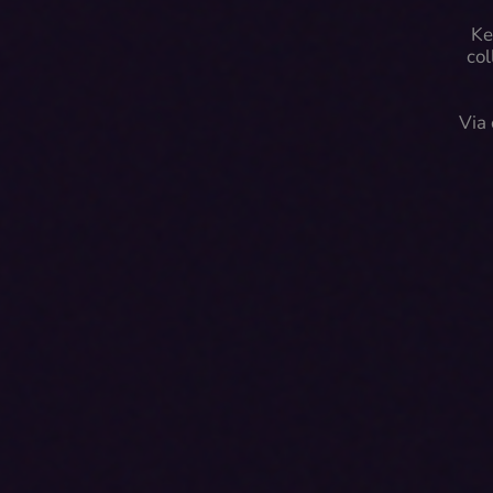
Ke
col
Via