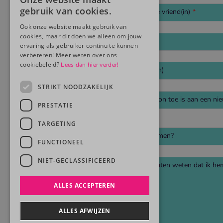
gebruik van cookies.
Voornaam en achternaam van je vriend(in)
Ook onze website maakt gebruik van
cookies, maar dit doen we alleen om jouw
Email van je vriend(in)
ervaring als gebruiker continu te kunnen
verbeteren! Meer weten over ons
cookiebeleid?
Lees dan hier verder!
Telefoonnummer van je vriend(in)
STRIKT NOODZAKELIJK
Waarom denk je dat deze persoon toe is aan een ni
PRESTATIE
TARGETING
Hoe ben je bij ons terecht gekomen?
FUNCTIONEEL
NIET-GECLASSIFICEERD
Ik heb mijn vriend(in) laten weten dat ik h
ALLES ACCEPTEREN
Verstuur
ALLES AFWIJZEN