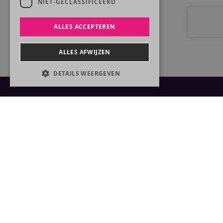
NIET-GECLASSIFICEERD
ALLES ACCEPTEREN
ALLES AFWIJZEN
DETAILS WEERGEVEN
Strikt noodzakelijk
Prestatie
Targeting
Functioneel
Niet-geclassificeerd
Links
Algemeen
Strikt noodzakelijke cookies maken de
kernfunctionaliteiten van de website mogelijk,
Contact
zoals gebruikersaanmelding en
accountbeheer. De website kan niet goed
worden gebruikt zonder de strikt
Reedijk 8 F2
noodzakelijke cookies.
3274 KE Heinenoord
Provider
/
085 902 81 21
Naam
Vervaldatum
Omschrijving
Domein
info@lincks.nl